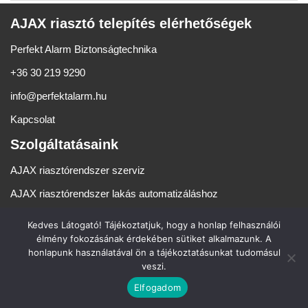
AJAX riasztó telepítés elérhetőségek
Perfekt Alarm Biztonságtechnika
+36 30 219 9290
info@perfektalarm.hu
Kapcsolat
Szolgáltatásaink
AJAX riasztórendszer szerviz
AJAX riasztórendszer lakás automatizáláshoz
Kedves Látogató! Tájékoztatjuk, hogy a honlap felhasználói
élmény fokozásának érdekében sütiket alkalmazunk. A
AJAX riasztórendszer szerelés, szerviz, karbantartás, telepítés
honlapunk használatával ön a tájékoztatásunkat tudomásul
Budapesten, Pest és Szolnok megyében.
veszi.
Perfekt Alarm Biztonságtechnika © 2005 - [year].
Elfogadom
Készítette