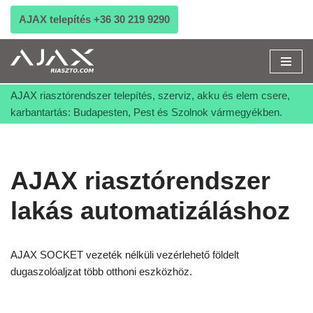
AJAX telepítés +36 30 219 9290
Skip
to
content
AJAX riasztórendszer telepítés, szerviz, akku és elem csere,
karbantartás: Budapesten, Pest és Szolnok vármegyékben.
AJAX riasztórendszer
lakás automatizáláshoz
AJAX SOCKET vezeték nélküli vezérlehető földelt
dugaszolóaljzat több otthoni eszközhöz.