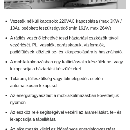
Vezeték nélküli kapcsoló; 220VAC kapcsolása (max 3KW /
13A), beépített feszültségvédő (min 161V, max 264V)
A rádiós vezérlő lehetővé teszi háztartási eszközök távoli
vezérlését. PL: vasalók, garázskapuk, vízforralók,
padlófűtések időzített be- és kikapcsolására is használható.
A mobilalkalmazásban egy kattintással a készülék be- vagy
kikapcsolja a háztartási készülékeket
Túláram, túlfeszültség vagy túlmelegedés esetén
automatikusan kikapcsol
Az energiafogyasztást a mobilalkalmazásban követhetjük
nyomon
Az eszköz relé segítségével vezérli az áramellátást, fel- és
lekapcsolja a tápellátást.
Az alkalmazás kijelzi az időarányos energiafogyasztást.